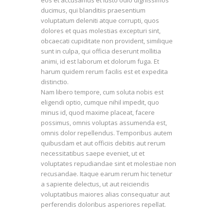
ducimus, qui blanditiis praesentium
voluptatum deleniti atque corrupti, quos
dolores et quas molestias excepturi sint,
obcaecati cupiditate non provident, similique
sunt in culpa, qui officia deserunt mollitia
animi, id est laborum et dolorum fuga. Et
harum quidem rerum facilis est et expedita
distinctio.
Nam libero tempore, cum soluta nobis est
eligendi optio, cumque nihil impedit, quo
minus id, quod maxime placeat, facere
possimus, omnis voluptas assumenda est,
omnis dolor repellendus. Temporibus autem
quibusdam et aut officiis debitis aut rerum
necessitatibus saepe eveniet, ut et
voluptates repudiandae sint et molestiae non
recusandae. Itaque earum rerum hic tenetur
a sapiente delectus, ut aut reiciendis
voluptatibus maiores alias consequatur aut
perferendis doloribus asperiores repellat.