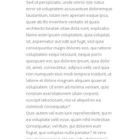
Sed ut perspiciatis, unde omnis iste natus
aperiam eaque ipsa,
error sit voluptatem accusantium doloremque
quae ab illo inventore
veritatis et quasi
laudantium, totam rem aperiam eaque ipsa,
architecto beatae vitae
quae ab illo inventore veritatis et quasi
dicta sunt,
architecto beatae vitae dicta sunt, explicabo.
Nemo enim ipsam voluptatem, quia voluptas
sit, aspernatur aut odit aut fugit, sed quia
consequuntur magni dolores eos, qui ratione
voluptatem sequi nesciunt, neque porro
quisquam est, qui dolorem ipsum, quia dolor
sit, amet, consectetur, adipisci velit, sed quia
non numquam eius modi tempora incidunt, ut
labore et dolore magnam aliquam quaerat
voluptatem. Ut enim ad minima veniam, quis
nostrum exercitationem ullam corporis
suscipit laboriosam, nisi ut aliquid ex ea
commodi consequatur?
Quis autem vel eum iure reprehenderit, qui in
ea voluptate velit esse, quam nihil molestiae
consequatur, vel illum, qui dolorem eum
fugiat, quo voluptas nulla pariatur? At vero
eos et accusamus et iusto odio dignissimos