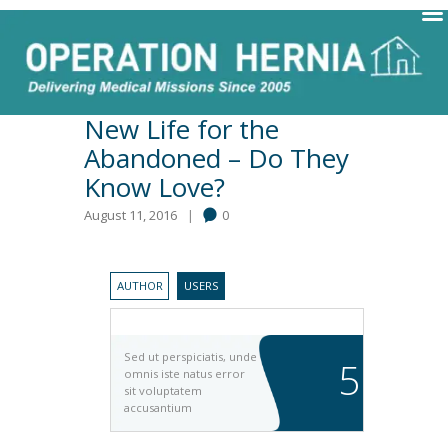
New Life for the
Abandoned – Do They
Know Love?
August 11, 2016
0
AUTHOR
USERS
Sed ut perspiciatis, unde
5
omnis iste natus error
sit voluptatem
accusantium
doloremque
laudantium, totam rem